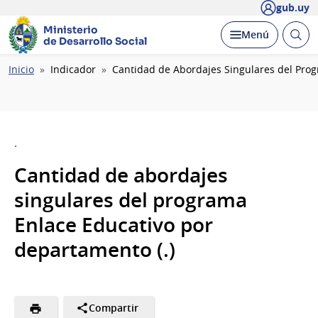
gub.uy
Ministerio
Abrir
Desplegar
Menú
de Desarrollo Social
busc
Ruta
Inicio
Indicador
Cantidad de Abordajes Singulares del Pro
de
navegación
.
Cantidad de abordajes
singulares del programa
Enlace Educativo por
departamento (.)
Compartir