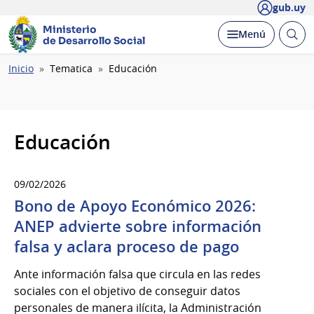
gub.uy
Ministerio
Abrir
Desplegar
Menú
de Desarrollo Social
busc
Ruta
Inicio
Tematica
Educación
de
navegación
Educación
09/02/2026
Bono de Apoyo Económico 2026:
ANEP advierte sobre información
falsa y aclara proceso de pago
Ante información falsa que circula en las redes
sociales con el objetivo de conseguir datos
personales de manera ilícita, la Administración