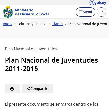
gub.uy
Ministerio
Abrir
Desplegar
Menú
de Desarrollo Social
busc
Ruta
Inicio
Políticas y Gestión
Planes
Plan Nacional de Juvent
de
navegación
Plan Nacional de Juventudes
Plan Nacional de Juventudes
2011-2015
Compartir
El presente documento se enmarca dentro de los