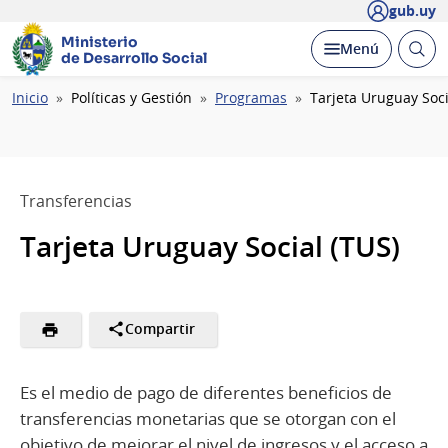
gub.uy
Ministerio
Abrir
Desplegar
Menú
de Desarrollo Social
busc
Ruta
Inicio
Políticas y Gestión
Programas
Tarjeta Uruguay Soci
de
navegación
Transferencias
Tarjeta Uruguay Social (TUS)
Compartir
Es el medio de pago de diferentes beneficios de
transferencias monetarias que se otorgan con el
objetivo de mejorar el nivel de ingresos y el acceso a