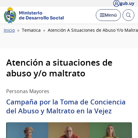
gub.uy
Ministerio
Abrir
Desplegar
Menú
de Desarrollo Social
busc
Ruta
Inicio
Tematica
Atención A Situaciones de Abuso Y/o Maltra
de
navegación
Atención a situaciones de
abuso y/o maltrato
Personas Mayores
Campaña por la Toma de Conciencia
del Abuso y Maltrato en la Vejez