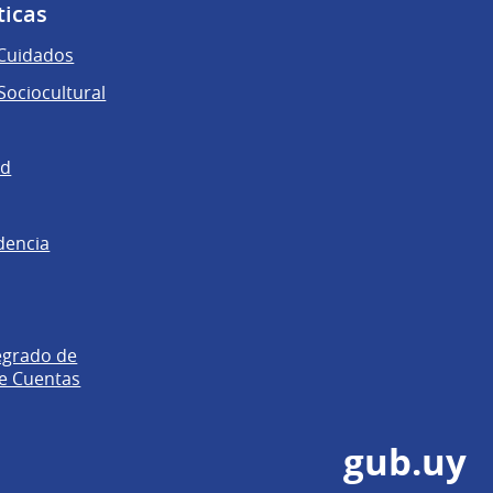
ticas
 Cuidados
ociocultural
ad
dencia
egrado de
e Cuentas
gub.uy