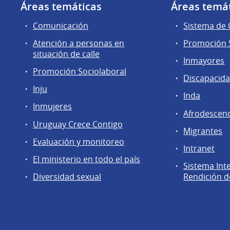
Áreas temáticas
Áreas temá
Comunicación
Sistema de
Atención a personas en
Promoción S
situación de calle
Inmayores
Promoción Sociolaboral
Discapacid
Inju
Inda
Inmujeres
Afrodescen
Uruguay Crece Contigo
Migrantes
Evaluación y monitoreo
Intranet
El ministerio en todo el país
Sistema Int
Diversidad sexual
Rendición d