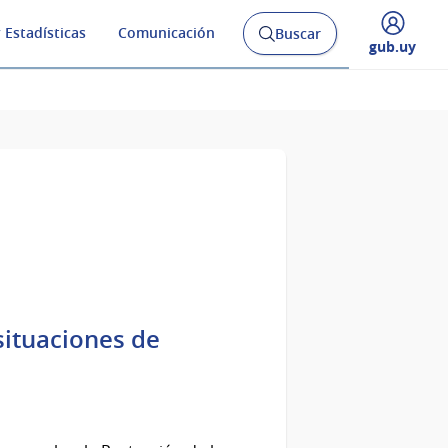
 Estadísticas
Comunicación
Buscar
Abrir
Desplegar
gub.uy
buscador
menú
y
de
situaciones de