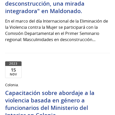
del
desconstrucción, una mirada
2023
integradora" en Maldonado.
En el marco del día Internacional de la Eliminación de
la Violencia contra la Mujer se participará con la
Comisión Departamental en el Primer Seminario
regional: Masculinidades en desconstrucción...
2023
15
NOV
15
Colonia.
de
Capacitación sobre abordaje a la
Nov
del
violencia basada en género a
2023
funcionarios del Ministerio del