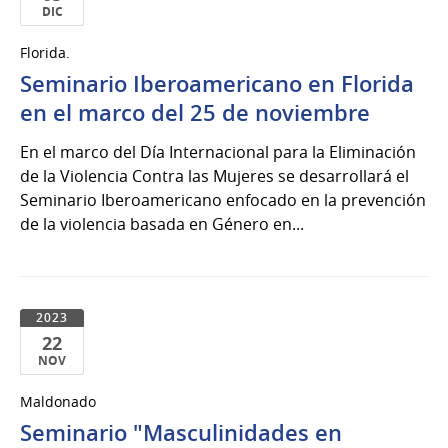
DIC
05
Florida.
de
Seminario Iberoamericano en Florida
Dic
del
en el marco del 25 de noviembre
2023
En el marco del Día Internacional para la Eliminación
de la Violencia Contra las Mujeres se desarrollará el
Seminario Iberoamericano enfocado en la prevención
de la violencia basada en Género en...
2023
22
NOV
22
Maldonado
de
Seminario "Masculinidades en
Nov