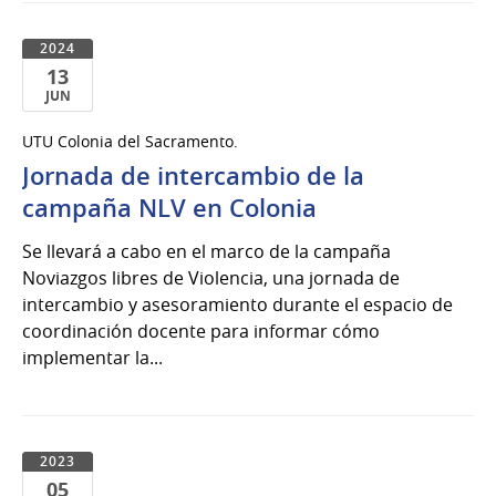
2024
13
JUN
13
UTU Colonia del Sacramento.
de
Jornada de intercambio de la
Jun
del
campaña NLV en Colonia
2024
Se llevará a cabo en el marco de la campaña
Noviazgos libres de Violencia, una jornada de
intercambio y asesoramiento durante el espacio de
coordinación docente para informar cómo
implementar la...
2023
05