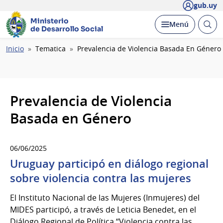
gub.uy
Ministerio
Abrir
Desplegar
Menú
de Desarrollo Social
busc
Ruta
Inicio
Tematica
Prevalencia de Violencia Basada En Género
de
navegación
Prevalencia de Violencia
Basada en Género
06/06/2025
Uruguay participó en diálogo regional
sobre violencia contra las mujeres
El Instituto Nacional de las Mujeres (Inmujeres) del
MIDES participó, a través de Leticia Benedet, en el
Diálogo Regional de Política “Violencia contra las