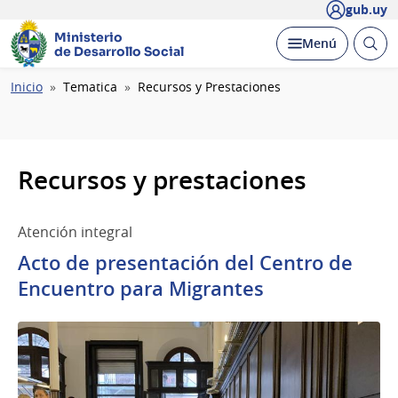
gub.uy
Ministerio
Abrir
Desplegar
Menú
de Desarrollo Social
busc
Ruta
Inicio
Tematica
Recursos y Prestaciones
de
navegación
Recursos y prestaciones
Atención integral
Acto de presentación del Centro de
Encuentro para Migrantes