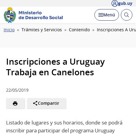
gub.uy
Ministerio
Abrir
Desplegar
Menú
de Desarrollo Social
busc
Ruta
Inicio
Trámites y Servicios
Contenido
Inscripciones A Ur
de
navegación
Inscripciones a Uruguay
Trabaja en Canelones
22/05/2019
Compartir
Listado de lugares y sus horarios, donde se podrá
inscribir para participar del programa Uruguay