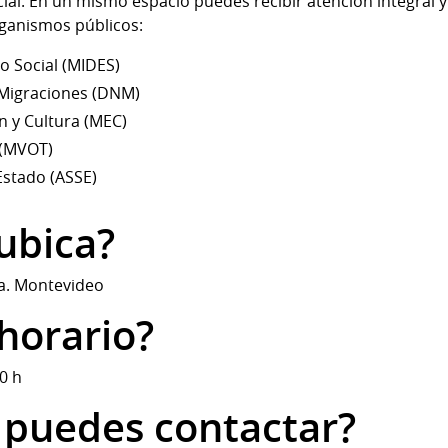
ial. En un mismo espacio puedes recibir atención integral
rganismos públicos:
o Social (MIDES)
 Migraciones (DNM)
n y Cultura (MEC)
 (MVOT)
 Estado (ASSE)
ubica?
ja. Montevideo
 horario?
0 h
puedes contactar?