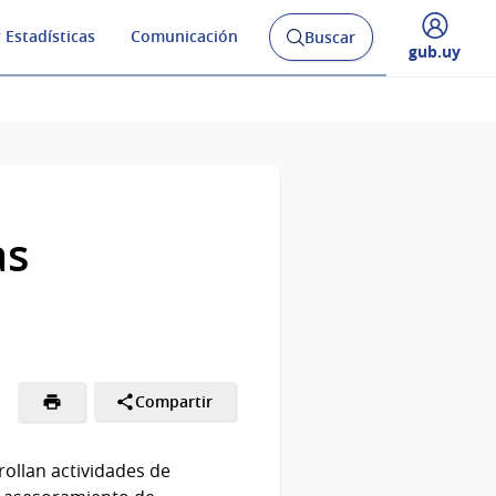
 Estadísticas
Comunicación
Buscar
Abrir
Desplegar
gub.uy
buscador
menú
y
de
as
Compartir
rollan actividades de