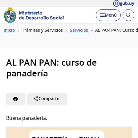
gub.uy
Ministerio
Abrir
Desplegar
Menú
de Desarrollo Social
busc
Ruta
Inicio
Trámites y Servicios
Servicios
AL PAN PAN: Curso 
de
navegación
AL PAN PAN: curso de
panadería
Compartir
Buena panadería.