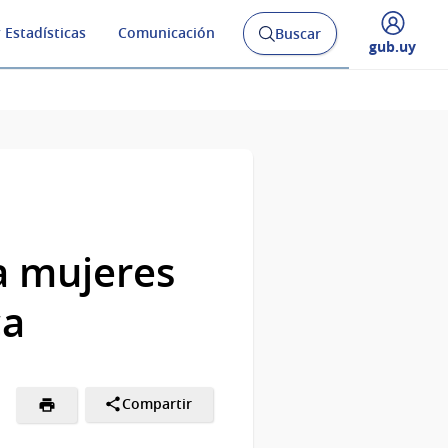
 Estadísticas
Comunicación
Buscar
Abrir
Desplegar
gub.uy
buscador
menú
y
de
 a mujeres
ca
Compartir