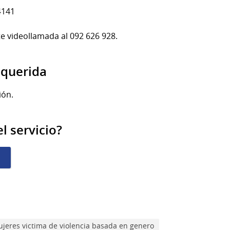
4141
e videollamada al 092 626 928.
querida
ión.
l servicio?
jeres victima de violencia basada en genero