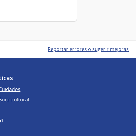
Reportar errores o sugerir mejoras
ticas
 Cuidados
ociocultural
ad