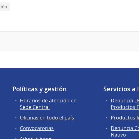
ción
Políticas y gestión
Servicios a
Horarios de atención en
Denuncia Us
Sede Central
Productos F
Oficinas en todo el país
Productos f
Convocatorias
Denuncia C
Nativo
Adquisiciones