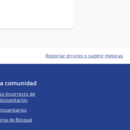
Reportar errores o sugerir mejoras
 la comunidad
o Incorrecto de
itosanitarios
itosanitarios
orta de Bosque