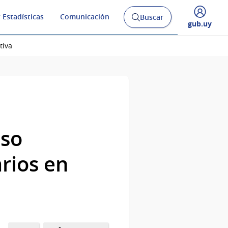
 Estadísticas
Comunicación
Buscar
Abrir
Desplegar
gub.uy
buscador
menú
y
de
tiva
uso
rios en