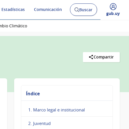
 Estadísticas
Comunicación
Buscar
Abrir
Desplegar
gub.uy
buscador
menú
y
de
mbio Climático
Compartir
Índice
1. Marco legal e institucional
2. Juventud