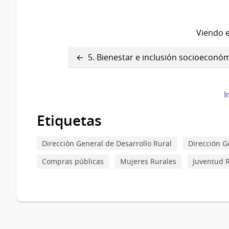
Viendo e
Enlaces
5. Bienestar e inclusión socioeconó
transversales
de
I
Book
Etiquetas
para
6.
Dirección General de Desarrollo Rural
Dirección G
Sostenibilidad,
Compras públicas
Mujeres Rurales
Juventud 
ambiente
y
cambio