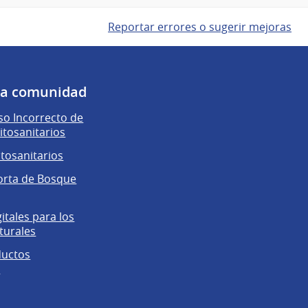
Reportar errores o sugerir mejoras
 la comunidad
o Incorrecto de
itosanitarios
itosanitarios
orta de Bosque
gitales para los
turales
ductos
s