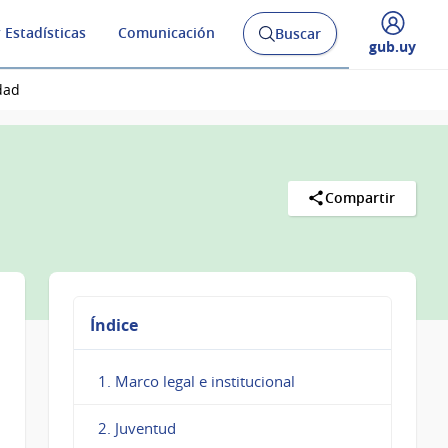
 Estadísticas
Comunicación
Buscar
Abrir
Desplegar
gub.uy
buscador
menú
y
de
dad
Compartir
Índice
1. Marco legal e institucional
2. Juventud