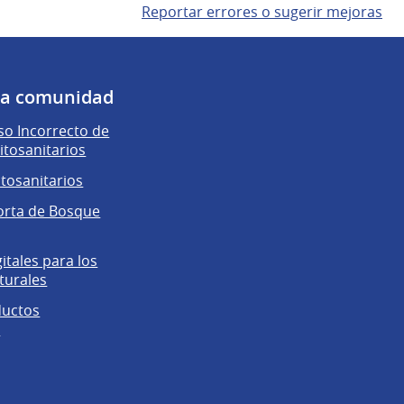
Reportar errores o sugerir mejoras
 la comunidad
o Incorrecto de
itosanitarios
itosanitarios
orta de Bosque
gitales para los
turales
ductos
s