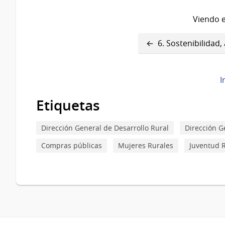
Viendo e
Enlaces
6. Sostenibilidad
transversales
de
I
Book
Etiquetas
para
7.
Dirección General de Desarrollo Rural
Dirección G
Territorio
Compras públicas
Mujeres Rurales
Juventud 
y
multidimensionalidad