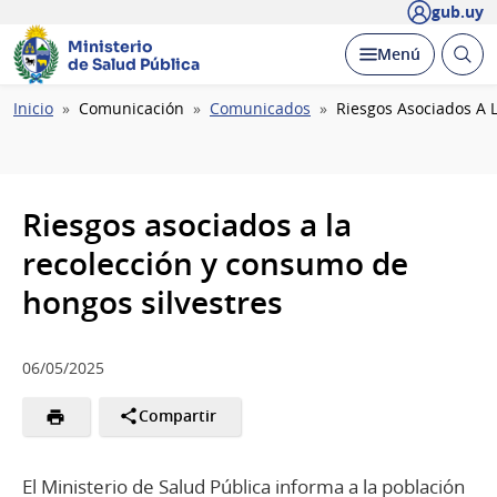
gub.uy
Ministerio
Abrir
Desplegar
Menú
de Salud Pública
busc
Ruta
Inicio
Comunicación
Comunicados
Riesgos Asociados A 
de
navegación
Riesgos asociados a la
recolección y consumo de
hongos silvestres
06/05/2025
Compartir
El Ministerio de Salud Pública informa a la población