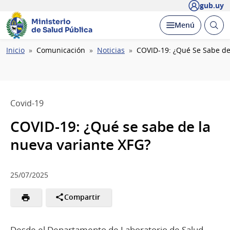
gub.uy
Ministerio
Abrir
Desplegar
Menú
de Salud Pública
busc
Ruta
Inicio
Comunicación
Noticias
COVID-19: ¿Qué Se Sabe de
de
navegación
Covid-19
COVID-19: ¿Qué se sabe de la
nueva variante XFG?
25/07/2025
Compartir
Desde el Departamento de Laboratorio de Salud