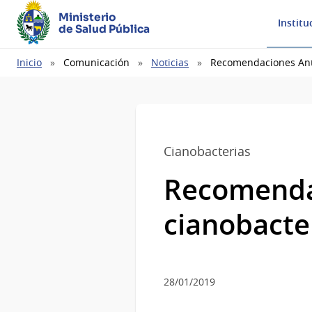
Ministerio
Institu
de Salud Pública
Ruta
Inicio
Comunicación
Noticias
Recomendaciones Ante
de
navegación
Cianobacterias
Recomendac
cianobacter
28/01/2019