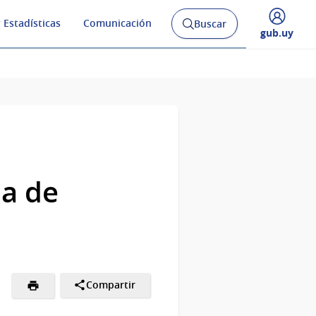
 Estadísticas
Comunicación
Buscar
Abrir
Desplegar
gub.uy
buscador
menú
y
de
ia de
Compartir