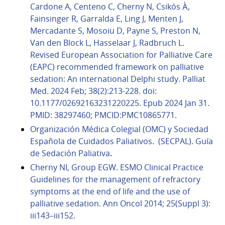
Cardone A, Centeno C, Cherny N, Csikós À,
Fainsinger R, Garralda E, Ling J, Menten J,
Mercadante S, Mosoiu D, Payne S, Preston N,
Van den Block L, Hasselaar J, Radbruch L.
Revised European Association for Palliative Care
(EAPC) recommended framework on palliative
sedation: An international Delphi study. Palliat
Med. 2024 Feb; 38(2):213-228. doi:
10.1177/02692163231220225. Epub 2024 Jan 31.
PMID: 38297460; PMCID:PMC10865771.
Organización Médica Colegial (OMC) y Sociedad
Española de Cuidados Paliativos. (SECPAL). Guía
de Sedación Paliativa
.
Cherny NI, Group EGW. ESMO Clinical Practice
Guidelines for the management of refractory
symptoms at the end of life and the use of
palliative sedation. Ann Oncol 2014; 25(Suppl 3):
iii143–iii152.