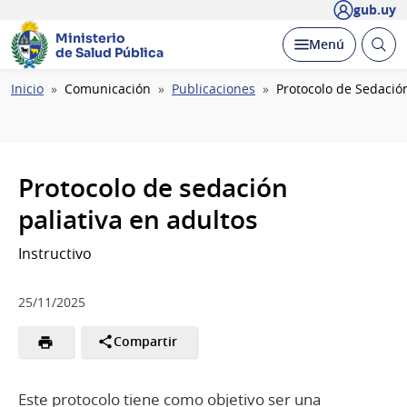
gub.uy
Ministerio
Abrir
Desplegar
Menú
de Salud Pública
busc
Ruta
Inicio
Comunicación
Publicaciones
Protocolo de Sedación
de
navegación
Protocolo de sedación
paliativa en adultos
Instructivo
25/11/2025
Compartir
Este protocolo tiene como objetivo ser una