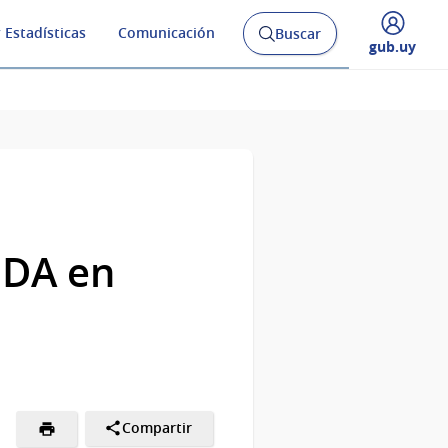
 Estadísticas
Comunicación
Buscar
Abrir
Desplegar
gub.uy
buscador
menú
y
de
IDA en
Compartir