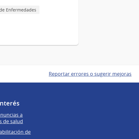
l de Enfermedades
Reportar errores o sugerir mejoras
interés
enuncias a
s de salud
abilitación de