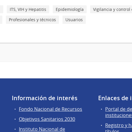
d
ITS, VIH y Hepatitis
Epidemiología
Vigilancia y contro
Profesionales y técnicos
Usuarios
Información de interés
Enlaces de 
Fondo Nacional de Recursos
Portal de d
institucione
Objetivos Sanitarios 2030
Registro y h
Instituto Nacional de
títulos