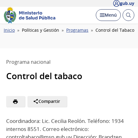
gub.uy
Ministerio
Abrir
Desplegar
Menú
de Salud Pública
busc
Ruta
Inicio
Políticas y Gestión
Programas
Control del Tabaco
de
navegación
Programa nacional
Control del tabaco
Compartir
Coordinadora: Lic. Cecilia Reolón. Teléfono: 1934
internos 8551. Correo electrónico:
controltabaco@msp.gub.uy Dirección: Brandzen