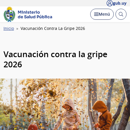
gub.uy
Ministerio
Abrir
Desplegar
Menú
de Salud Pública
busc
Ruta
Inicio
Vacunación Contra La Gripe 2026
de
navegación
Vacunación contra la gripe
2026