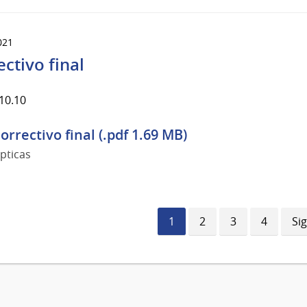
021
ectivo final
10.10
orrectivo final (.pdf 1.69 MB)
pticas
Página
1
Página
2
Página
3
Página
4
Si
Si
actual
pá