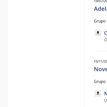
19/07/2
Adel
Grupo 
C
Ó
15/11/2
Nove
Grupo 
N
O