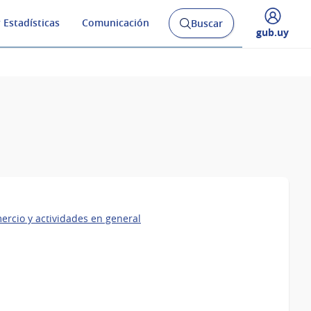
 Estadísticas
Comunicación
Buscar
Abrir
Desplegar
gub.uy
buscador
menú
y
de
ercio y actividades en general