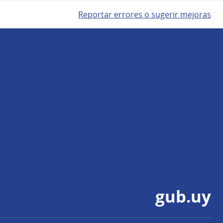
Reportar errores o sugerir mejoras
gub.uy