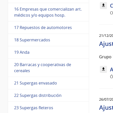
C
16 Empresas que comercializan art.
O
médicos y/o equipos hosp.
17 Repuestos de automotores
21/12/2
18 Supermercados
Ajus
19 Anda
Grupo 
20 Barracas y cooperativas de
A
cereales
Ó
21 Supergas envasado
22 Supergas distribución
26/07/2
Ajus
23 Supergas fleteros