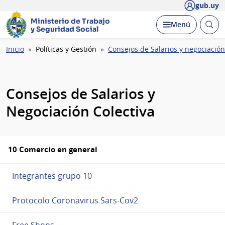
gub.uy
Ministerio de Trabajo
Abrir
Desplegar
Menú
y Seguridad Social
busc
Ruta
Inicio
Políticas y Gestión
Consejos de Salarios y negociación
de
navegación
Consejos de Salarios y
Negociación Colectiva
10 Comercio en general
Integrantes grupo 10
Protocolo Coronavirus Sars-Cov2
Free Shops