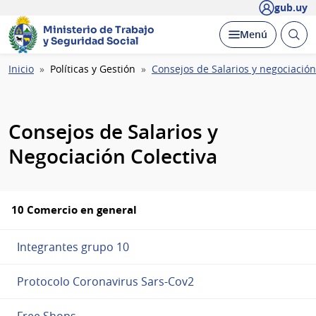
gub.uy
Ministerio de Trabajo
Abrir
Desplegar
Menú
y Seguridad Social
busc
Ruta
Inicio
Políticas y Gestión
Consejos de Salarios y negociación
de
navegación
Consejos de Salarios y
Negociación Colectiva
10 Comercio en general
Integrantes grupo 10
Protocolo Coronavirus Sars-Cov2
Free Shops