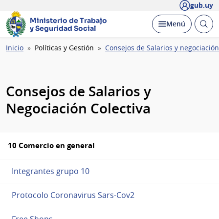
gub.uy
Ministerio de Trabajo
Abrir
Desplegar
Menú
y Seguridad Social
busc
Ruta
Inicio
Políticas y Gestión
Consejos de Salarios y negociación
de
navegación
Consejos de Salarios y
Negociación Colectiva
10 Comercio en general
Integrantes grupo 10
Protocolo Coronavirus Sars-Cov2
Free Shops