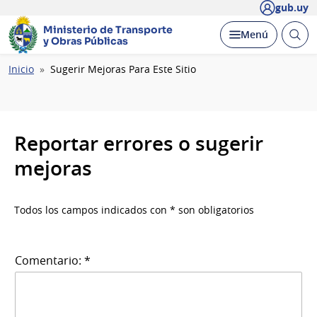
gub.uy
Ministerio de Transporte
Abrir
Desplegar
Menú
y Obras Públicas
busc
Ruta
Inicio
Sugerir Mejoras Para Este Sitio
de
navegación
Reportar errores o sugerir
mejoras
Todos los campos indicados con * son obligatorios
Comentario: *