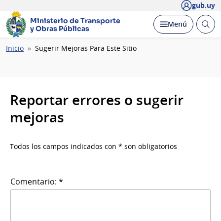
gub.uy
Ministerio de Transporte
Abrir
Desplegar
Menú
y Obras Públicas
busc
Ruta
Inicio
Sugerir Mejoras Para Este Sitio
de
navegación
Reportar errores o sugerir
mejoras
Todos los campos indicados con * son obligatorios
Comentario: *