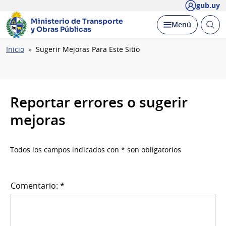
gub.uy
Ministerio de Transporte
Abrir
Desplegar
Menú
y Obras Públicas
busc
Ruta
Inicio
Sugerir Mejoras Para Este Sitio
de
navegación
Reportar errores o sugerir
mejoras
Todos los campos indicados con * son obligatorios
Comentario: *