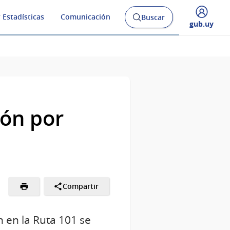
 Estadísticas
Comunicación
Buscar
Abrir
Desplegar
gub.uy
buscador
menú
y
de
ión por
Compartir
ón en la Ruta 101 se