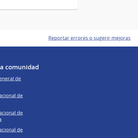
Reportar errores o sugerir mejoras
 la comunidad
eneral de
acional de
acional de
a
acional de