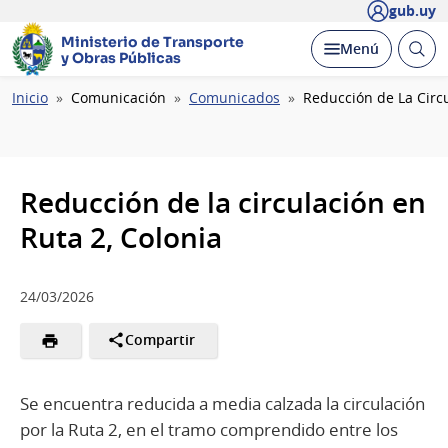
gub.uy
Ministerio de Transporte
Abrir
Desplegar
Menú
y Obras Públicas
busc
Ruta
Inicio
Comunicación
Comunicados
Reducción de La Circu
de
navegación
Reducción de la circulación en
Ruta 2, Colonia
24/03/2026
Compartir
Se encuentra reducida a media calzada la circulación
por la Ruta 2, en el tramo comprendido entre los