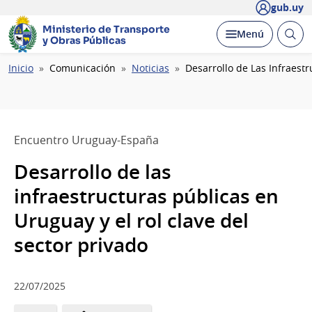
gub.uy
Ministerio de Transporte
Abrir
Desplegar
Menú
y Obras Públicas
busc
Ruta
Inicio
Comunicación
Noticias
Desarrollo de Las Infraestr
de
navegación
Encuentro Uruguay-España
Desarrollo de las
infraestructuras públicas en
Uruguay y el rol clave del
sector privado
22/07/2025