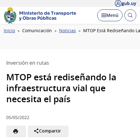
gub.uy
Ministerio de Transporte
Abrir
Desplegar
Menú
y Obras Públicas
busc
Ruta
Inicio
Comunicación
Noticias
MTOP Está Rediseñando La I
de
navegación
Inversión en rutas
MTOP está rediseñando la
infraestructura vial que
necesita el país
05/05/2022
Compartir