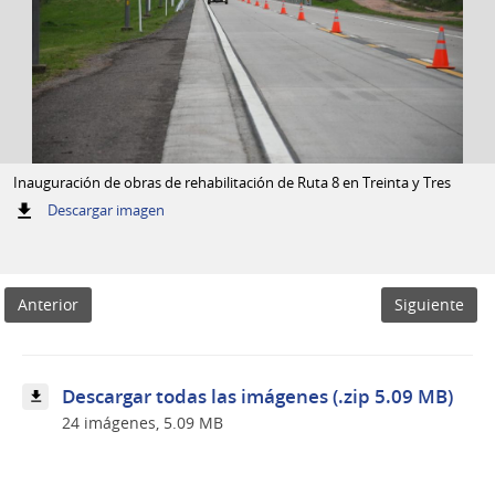
Inauguración de obras de rehabilitación de Ruta 8 en Treinta y Tres
:
Descargar imagen
Inauguración
de
obras
de
Anterior
Siguiente
rehabilitación
de
Ruta
8
en
Descargar todas las imágenes (.zip 5.09 MB)
Treinta
24 imágenes, 5.09 MB
y
Tres