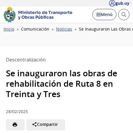
gub.uy
Ministerio de Transporte
Abrir
Desplegar
Menú
y Obras Públicas
busc
Ruta
Inicio
Comunicación
Noticias
Se Inauguraron Las Obras d
de
navegación
Descentralización
Se inauguraron las obras de
rehabilitación de Ruta 8 en
Treinta y Tres
28/02/2025
Compartir