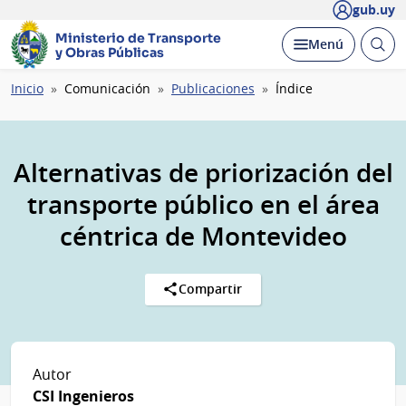
gub.uy
Ministerio de Transporte
Abrir
Desplegar
Menú
y Obras Públicas
busc
Ruta
Inicio
Comunicación
Publicaciones
Índice
de
navegación
Alternativas de priorización del
transporte público en el área
céntrica de Montevideo
Compartir
Autor
CSI Ingenieros