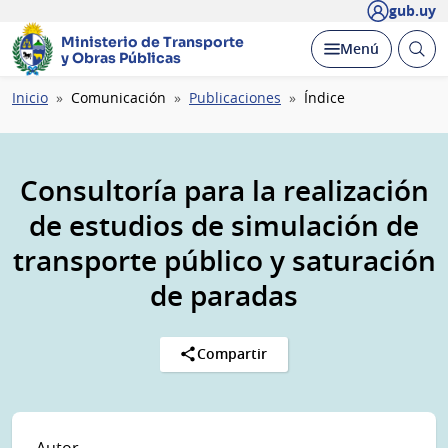
gub.uy
Ministerio de Transporte
Abrir
Desplegar
Menú
y Obras Públicas
busc
Ruta
Inicio
Comunicación
Publicaciones
Índice
de
navegación
Consultoría para la realización
de estudios de simulación de
transporte público y saturación
de paradas
Compartir