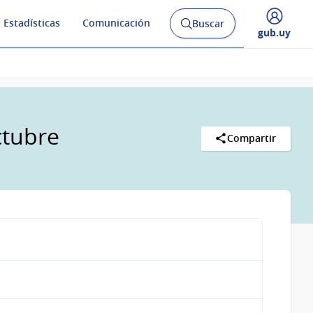
 Estadísticas
Comunicación
Buscar
Abrir
Desplegar
gub.uy
buscador
menú
y
de
ctubre
Compartir