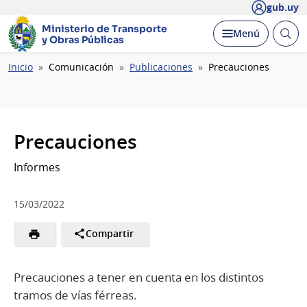
gub.uy
Ministerio de Transporte
Abrir
Desplegar
Menú
y Obras Públicas
busc
Ruta
Inicio
Comunicación
Publicaciones
Precauciones
de
navegación
Precauciones
Informes
15/03/2022
Compartir
Precauciones a tener en cuenta en los distintos
tramos de vías férreas.