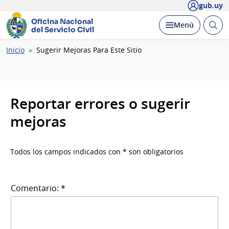
gub.uy
Oficina Nacional
Abrir
Desplegar
Menú
del Servicio Civil
busc
Ruta
Inicio
Sugerir Mejoras Para Este Sitio
de
navegación
Reportar errores o sugerir
mejoras
Todos los campos indicados con * son obligatorios
Comentario: *