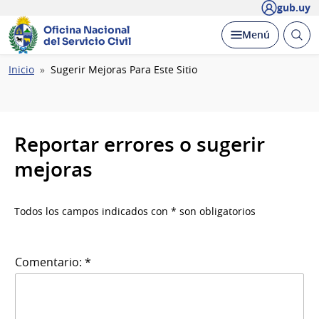
gub.uy
Oficina Nacional
Abrir
Desplegar
Menú
del Servicio Civil
busc
Ruta
Inicio
Sugerir Mejoras Para Este Sitio
de
navegación
Reportar errores o sugerir
mejoras
Todos los campos indicados con * son obligatorios
Comentario: *