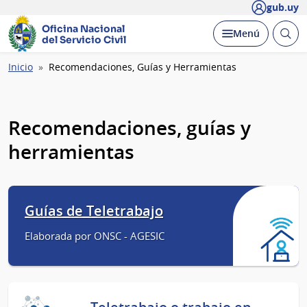
gub.uy
Oficina Nacional
Abrir
Desplegar
Menú
del Servicio Civil
busc
Ruta
Inicio
Recomendaciones, Guías y Herramientas
de
navegación
Recomendaciones, guías y
herramientas
Guías de Teletrabajo
Elaborada por ONSC - AGESIC