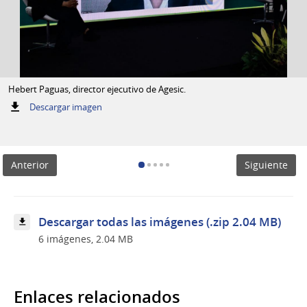
Hebert Paguas, director ejecutivo de Agesic.
:
Descargar imagen
Hebert
Paguas,
director
ejecutivo
Anterior
Siguiente
de
Agesic.
Descargar todas las imágenes (.zip 2.04 MB)
6 imágenes, 2.04 MB
Enlaces relacionados