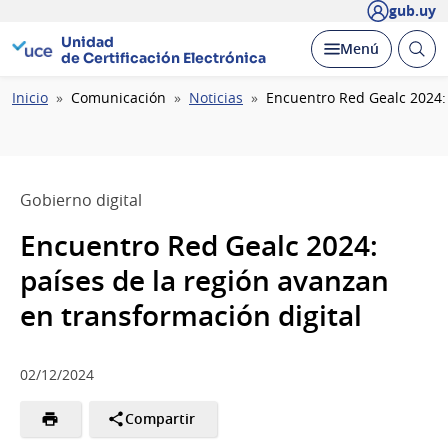
gub.uy
Unidad
Abrir
Desplegar
Menú
de Certificación Electrónica
busc
Ruta
Inicio
Comunicación
Noticias
Encuentro Red Gealc 2024:
de
navegación
Gobierno digital
Encuentro Red Gealc 2024:
países de la región avanzan
en transformación digital
02/12/2024
Compartir