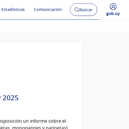
 Estadísticas
Comunicación
Buscar
Abrir
Desplegar
gub.uy
buscador
menú
y
de
y 2025
isposición un informe sobre el
cletas, monopatines y patinetas)