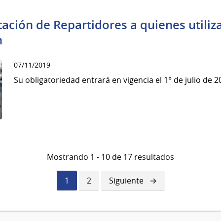
tación de Repartidores a quienes utiliz
n
07/11/2019
Su obligatoriedad entrará en vigencia el 1° de julio de 2
Mostrando 1 - 10 de 17 resultados
Página
1
Página
2
Siguiente
Siguiente
actual
página