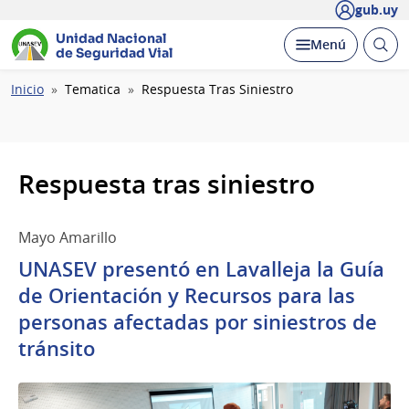
gub.uy
Unidad Nacional
Abrir
Desplegar
Menú
de Seguridad Vial
busc
Ruta
Inicio
Tematica
Respuesta Tras Siniestro
de
navegación
Respuesta tras siniestro
Mayo Amarillo
UNASEV presentó en Lavalleja la Guía
de Orientación y Recursos para las
personas afectadas por siniestros de
tránsito