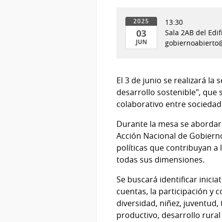
13:30
2025
03
Sala 2AB del Edif
JUN
gobiernoabierto
03
de
Jun
El 3 de junio se realizará 
del
desarrollo sostenible", que 
2025
colaborativo entre sociedad c
Durante la mesa se abordarán
Acción Nacional de Gobierno
políticas que contribuyan a 
todas sus dimensiones.
Se buscará identificar inicia
cuentas, la participación y 
diversidad, niñez, juventud,
productivo, desarrollo rural