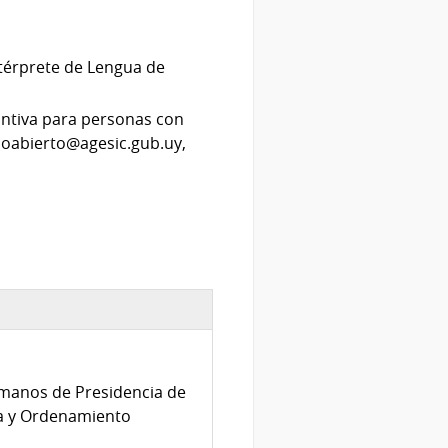
ntérprete de Lengua de
tintiva para personas con
rnoabierto@agesic.gub.uy,
umanos de Presidencia de
nda y Ordenamiento