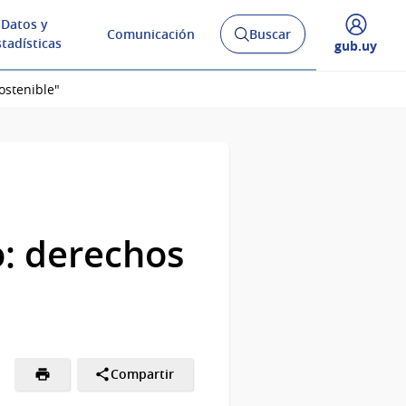
Datos y
Comunicación
Buscar
Abrir
stadísticas
Desplegar
gub.uy
buscador
menú
y
de
ostenible"
o: derechos
Compartir