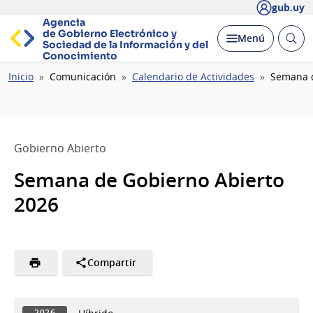
gub.uy
Agencia
de Gobierno Electrónico y
Abrir
Desplegar
Menú
Sociedad de la
Información y del
busc
Conocimiento
Ruta
Inicio
Comunicación
Calendario de Actividades
Semana d
de
navegación
Gobierno Abierto
Semana de Gobierno Abierto
2026
Compartir
2026