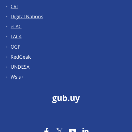
CRI
Digital Nations
eLAC
LAC4
OGP
RedGealc
UNDESA
Wsis+
gub.uy
Facebook
Twitter
YouTube
LinkedIn