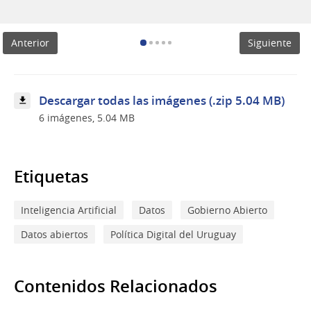
de
la
mesa
Anterior
Siguiente
de
diálogo
Descargar todas las imágenes (.zip 5.04 MB)
6 imágenes, 5.04 MB
Etiquetas
Inteligencia Artificial
Datos
Gobierno Abierto
Datos abiertos
Política Digital del Uruguay
Contenidos Relacionados