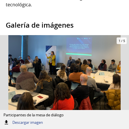
tecnológica.
Galería de imágenes
1
/
5
Participantes de la mesa de diálogo
:
Descargar imagen
Participantes