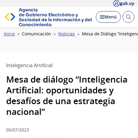
gub.uy
Agencia
de Gobierno Electrónico y
Abrir
Desplegar
Menú
Sociedad de la
Información y del
busc
Conocimiento
Ruta
Inicio
Comunicación
Noticias
Mesa de Diálogo “Inteligenc
de
navegación
Inteligencia Artificial
Mesa de diálogo “Inteligencia
Artificial: oportunidades y
desafíos de una estrategia
nacional”
05/07/2023