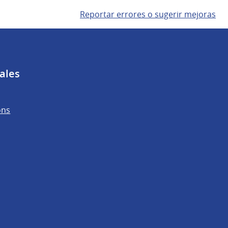
Reportar errores o sugerir mejoras
ales
ons