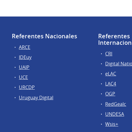
Referentes Nacionales
Referentes
Internacion
ARCE
CRI
IDEuy
Digital Nati
UAIP
eLAC
UCE
LAC4
URCDP
OGP
Uruguay Digital
RedGealc
UNDESA
Wsis+