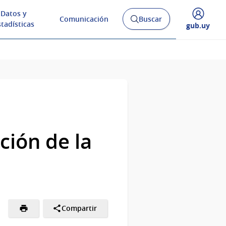
Datos y
Comunicación
Buscar
Abrir
stadísticas
Desplegar
gub.uy
buscador
menú
y
de
ión de la
Compartir