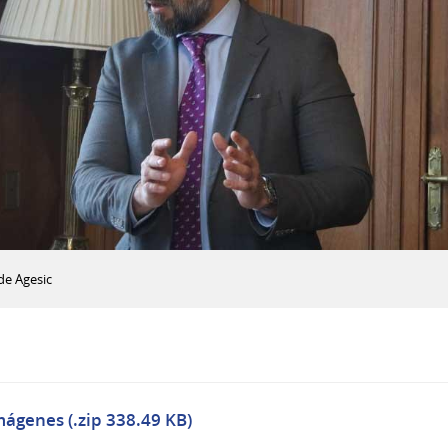
de Agesic
mágenes (.zip 338.49 KB)