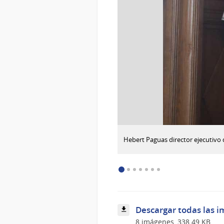
:
Descargar imagen
Hebert Paguas director ejecutivo 
Gustavo
Sánchez
Piñeiro
secretario
de
la
Cámara
Descargar todas las i
de
Senadores
8 imágenes, 338.49 KB