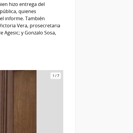
uien hizo entrega del
pública, quienes
del informe. También
ictoria Vera, prosecretaria
e Agesic; y Gonzalo Sosa,
1
/
7