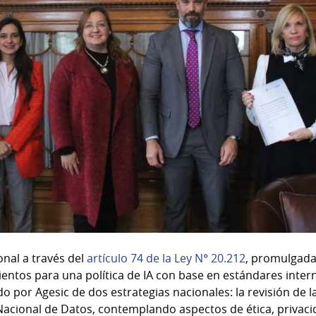
onal a través del
artículo 74 de la Ley N° 20.212
, promulgada
entos para una política de IA con base en estándares inter
do por Agesic de dos estrategias nacionales: la revisión de l
 Nacional de Datos, contemplando aspectos de ética, privaci