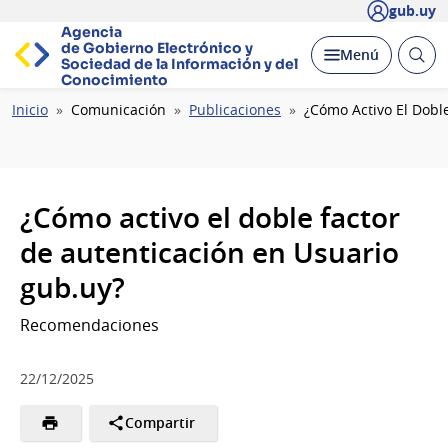
gub.uy
Agencia
de Gobierno Electrónico y
Abrir
Desplegar
Menú
Sociedad de la
Información y del
busc
Conocimiento
Ruta
Inicio
Comunicación
Publicaciones
¿Cómo Activo El Dobl
de
navegación
¿Cómo activo el doble factor
de autenticación en Usuario
gub.uy?
Recomendaciones
22/12/2025
Compartir