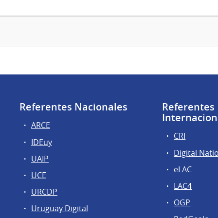
Referentes Nacionales
Referentes
Internacion
ARCE
CRI
IDEuy
Digital Nati
UAIP
eLAC
UCE
LAC4
URCDP
OGP
Uruguay Digital