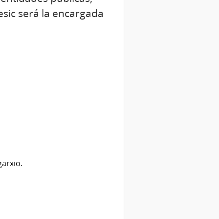
esic será la encargada
garxio.