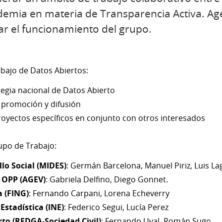
cademia en materia de Transparencia Activa. Ag
nar el funcionamiento del grupo.
bajo de Datos Abiertos:
tegia nacional de Datos Abierto
e promoción y difusión
royectos específicos en conjunto con otros interesados
upo de Trabajo:
llo Social (MIDES)
: Germán Barcelona, Manuel Piriz, Luis La
- OPP (AGEV)
: Gabriela Delfino, Diego Gonnet.
a (FING)
: Fernando Carpani, Lorena Echeverry
Estadística (INE)
: Federico Segui, Lucía Perez
to (REDGA-Sociedad Civil)
: Fernando Uval, Román Sugo