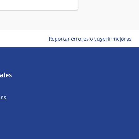
Reportar errores o sugerir mejoras
ales
ons