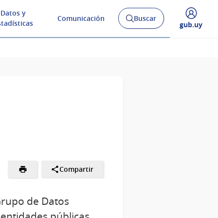
Datos y
Comunicación
Buscar
Abrir
stadísticas
Desplegar
gub.uy
buscador
menú
y
de
Compartir
 Grupo de Datos
 entidades públicas,